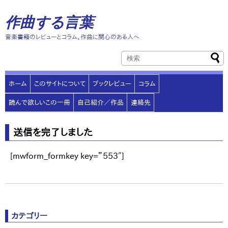
作曲する言葉
音楽書籍のレビューとコラム。作曲に関心のある人へ
ホーム
このサイトについて
ブックレビュー
コラム
読んで欲しいこの一冊
自己紹介／作品
連絡先
送信を完了しました
[mwform_formkey key=”553″]
カテゴリー