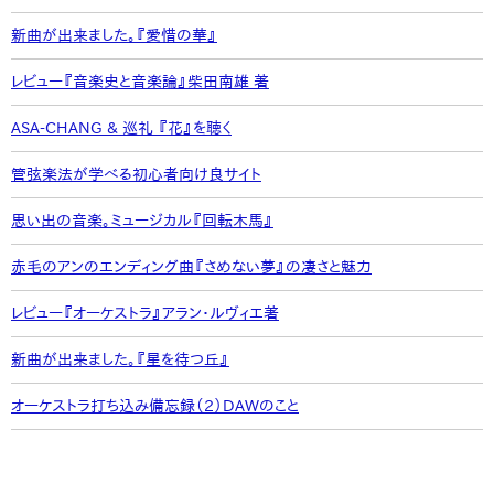
新曲が出来ました。『愛惜の華』
レビュー『音楽史と音楽論』柴田南雄 著
ASA-CHANG & 巡礼 『花』を聴く
管弦楽法が学べる初心者向け良サイト
思い出の音楽。ミュージカル『回転木馬』
赤毛のアンのエンディング曲『さめない夢』の凄さと魅力
レビュー『オーケストラ』アラン・ルヴィエ著
新曲が出来ました。『星を待つ丘』
オーケストラ打ち込み備忘録（2）DAWのこと