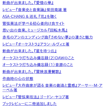
新曲が出来ました。『愛惜の華』
レビュー『音楽史と音楽論』柴田南雄 著
ASA-CHANG & 巡礼 『花』を聴く
管弦楽法が学べる初心者向け良サイト
思い出の音楽。ミュージカル『回転木馬』
赤毛のアンのエンディング曲『さめない夢』の凄さと魅力
レビュー『オーケストラ』アラン・ルヴィエ著
新曲が出来ました。『星を待つ丘』
オーケストラ打ち込み備忘録（2）DAWのこと
オーケストラ打ち込み備忘録（1）音源のこと
新曲が出来ました。『冒険浪漫賛歌』
作曲時の心の状態
レビュー『大作曲家が語る 音楽の創造と霊感』アーサー・M・ア
ーベル著
レビュー『管弦楽技法』ゴードン・ヤコブ著
ブックレビューに二冊追加しました