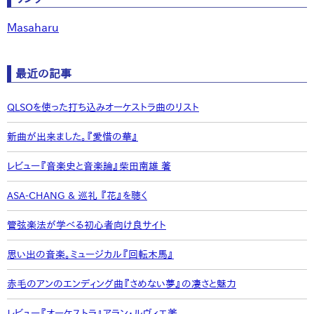
Masaharu
最近の記事
QLSOを使った打ち込みオーケストラ曲のリスト
新曲が出来ました。『愛惜の華』
レビュー『音楽史と音楽論』柴田南雄 著
ASA-CHANG & 巡礼 『花』を聴く
管弦楽法が学べる初心者向け良サイト
思い出の音楽。ミュージカル『回転木馬』
赤毛のアンのエンディング曲『さめない夢』の凄さと魅力
レビュー『オーケストラ』アラン・ルヴィエ著