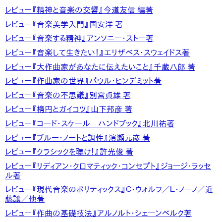
レビュー『精神と音楽の交響』今道友信 編著
レビュー『音楽美学入門』国安洋 著
レビュー『音楽する精神』アンソニー・ストー著
レビュー『音楽して生きたい！』エリザベス・スウェイドス著
レビュー『大作曲家があなたに伝えたいこと』千蔵八郎 著
レビュー『作曲家の世界』パウル・ヒンデミット著
レビュー『音楽の不思議』別宮貞雄 著
レビュー『楕円とガイコツ』山下邦彦 著
レビュー『コード・スケール ハンドブック』北川祐著
レビュー『ブルー・ノートと調性』濱瀬元彦 著
レビュー『クラシックを聴け！』許光俊 著
レビュー『リディアン・クロマティック・コンセプト』ジョージ・ラッセ
ル著
レビュー『現代音楽のポリティックス』Ｃ・ウォルフ／Ｌ・ノーノ／近
藤譲／他著
レビュー『作曲の基礎技法』アルノルト・シェーンベルク著