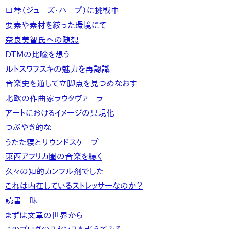
口琴（ジューズ・ハープ）に挑戦中
要素や素材を絞った環境にて
奈良美智氏への随想
DTMの比喩を想う
ルトスワフスキの魅力を再認識
音楽史を通して立脚点を見つめなおす
北欧の作曲家ラウタヴァーラ
アートにおけるイメージの具現化
つぶやき的な
うたた寝とサウンドスケープ
東西アフリカ圏の音楽を聴く
久々の知的カンフル剤でした
これは内在しているストレッサーなのか？
読書三昧
まずは文章の世界から