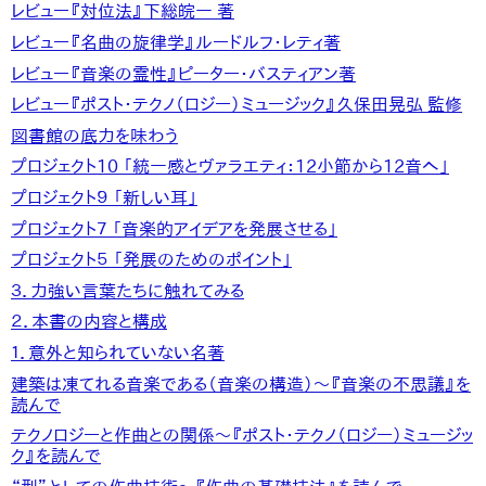
レビュー『対位法』下総皖一 著
レビュー『名曲の旋律学』ルードルフ・レティ著
レビュー『音楽の霊性』ピーター・バスティアン著
レビュー『ポスト・テクノ（ロジー）ミュージック』久保田晃弘 監修
図書館の底力を味わう
プロジェクト10 「統一感とヴァラエティ：12小節から12音へ」
プロジェクト９ 「新しい耳」
プロジェクト７ 「音楽的アイデアを発展させる」
プロジェクト５ 「発展のためのポイント」
３．力強い言葉たちに触れてみる
２．本書の内容と構成
１．意外と知られていない名著
建築は凍てれる音楽である（音楽の構造）～『音楽の不思議』を
読んで
テクノロジーと作曲との関係～『ポスト・テクノ（ロジー）ミュージッ
ク』を読んで