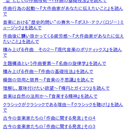
“型”としての作曲技術～『作曲の基礎技法』を読んで
作曲行為の起動～『大作曲家があなたに伝えたいこと』を読ん
で
音楽における”歴史的問い”の喪失～『ポスト・テクノ（ロジー）ミ
ュージック』を読んで
作曲後に襲い掛かってくる疲労感～『大作曲家があなたに伝え
たいこと』を読んで
積み上げる作曲 その２～『現代音楽のポリティックス』を読ん
で
主題構造という作曲要素～『名曲の旋律学』を読んで
積み上げる作曲～『作曲の基礎技法』を読んで
模倣の効用と限界～『音楽の不思議』を読んで
理解し、意味付けたい欲望～『楕円とガイコツ』を読んで
音楽は自然の法則か～『音楽する精神』を読んで
クラシックがクラシックである理由～『クラシックを聴け！』を読ん
で
古今の音楽家たちの「作曲に関する発言」その４
古今の音楽家たちの「作曲に関する発言」その３