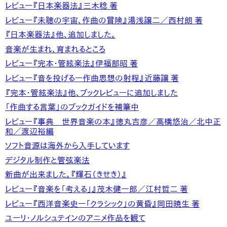
レビュー『日本楽器法』三木稔 著
レビュー『未聴の宇宙、作曲の冒険』湯浅譲二／西村朗 著
『日本楽器法』他、追加しました。
音楽が生まれ、育まれるところ
レビュー『完本・管絃楽法』伊福部昭 著
レビュー『音を投げる―作曲思想の射程』近藤譲 著
『完本・管絃楽法』他、ブックレビューに追加しました
「作曲する言葉」のブックガイドを補筆中
レビュー『事典 世界音楽の本』徳丸吉彦／高橋悠治／北中正
和／渡辺裕編
ソフト音源は海外から入手しています
デジタル制作と管弦楽法
新曲が出来ました。『輝石（きせき）』
レビュー『音楽を「考える」』茂木健一郎／江村哲二 著
レビュー『西洋音楽史―「クラシック」の黄昏』岡田暁生 著
ユーリ・ノルシュテインのアニメ作品を観て